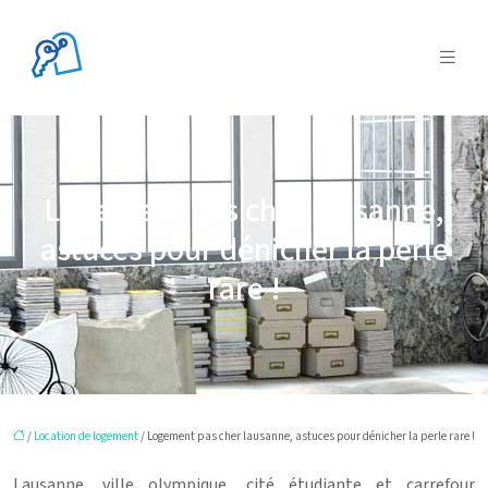
Logement pas cher lausanne,
astuces pour dénicher la perle
rare !
/
Location de logement
/ Logement pas cher lausanne, astuces pour dénicher la perle rare !
Lausanne, ville olympique, cité étudiante et carrefour